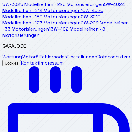
5W-30
25
Modellreihen
·
225
Motorisierungen
5W-40
24
Modellreihen
·
214
Motorisierungen
10W-40
20
Modellreihen
·
182
Motorisierungen
0W-30
12
Modellreihen
·
127
Motorisierungen
0W-20
9
Modellreihen
·
55
Motorisierungen
15W-40
2
Modellreihen
·
8
Motorisierungen
GARAJO
.DE
Wartung
Motoröl
Fehlercodes
Einstellungen
Datenschutzrich
Kontakt
Impressum
Cookies