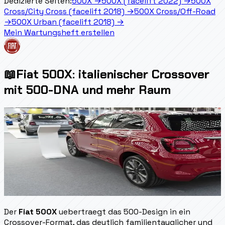
Dedizierte Seiten:
500X
→
500X (facelift 2022)
→
500X
Cross/City Cross (facelift 2018)
→
500X Cross/Off-Road
→
500X Urban (facelift 2018)
→
Mein Wartungsheft erstellen
📖
Fiat 500X: italienischer Crossover
mit 500-DNA und mehr Raum
Der
Fiat 500X
uebertraegt das 500-Design in ein
Crossover-Format, das deutlich familientauglicher und