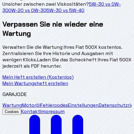
Unsicher zwischen zwei Viskositäten?
5W-30
vs
0W-
30
0W-20
vs
0W-30
5W-30
vs
5W-40
Verpassen Sie nie wieder eine
Wartung
Verwalten Sie die Wartung Ihres Fiat 500X kostenlos.
Zentralisieren Sie Ihre Historie und Ausgaben mit
wenigen Klicks.
Laden Sie das Scheckheft Ihres Fiat 500X
jederzeit als PDF herunter.
Mein Heft erstellen (Kostenlos)
Mein Wartungsheft erstellen
GARAJO
.DE
Wartung
Motoröl
Fehlercodes
Einstellungen
Datenschutzrich
Kontakt
Impressum
Cookies