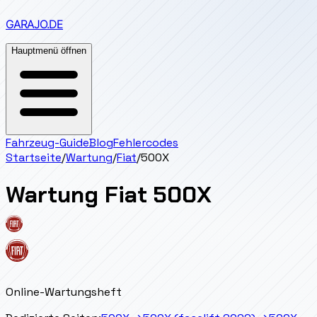
GARAJO
.DE
Hauptmenü öffnen
Fahrzeug-Guide
Blog
Fehlercodes
Startseite
/
Wartung
/
Fiat
/
500X
Wartung
Fiat
500X
Online-Wartungsheft