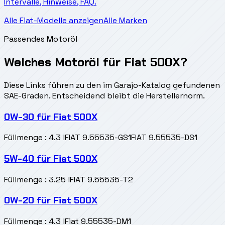
Intervalle, Hinweise, FAQ.
Alle Fiat-Modelle anzeigen
Alle Marken
Passendes Motoröl
Welches Motoröl für Fiat 500X?
Diese Links führen zu den im Garajo-Katalog gefundenen
SAE-Graden. Entscheidend bleibt die Herstellernorm.
0W-30
für
Fiat 500X
Füllmenge
:
4.3 l
FIAT 9.55535-GS1
FIAT 9.55535-DS1
5W-40
für
Fiat 500X
Füllmenge
:
3.25 l
FIAT 9.55535-T2
0W-20
für
Fiat 500X
Füllmenge
:
4.3 l
Fiat 9.55535-DM1