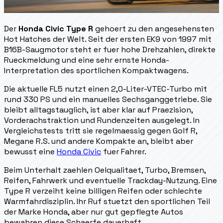
Der
Honda Civic Type R
gehoert zu den angesehensten
Hot Hatches der Welt. Seit der ersten EK9 von 1997 mit
B16B-Saugmotor steht er fuer hohe Drehzahlen, direkte
Rueckmeldung und eine sehr ernste Honda-
Interpretation des sportlichen Kompaktwagens.
Die aktuelle FL5 nutzt einen 2,0-Liter-VTEC-Turbo mit
rund 330 PS und ein manuelles Sechsganggetriebe. Sie
bleibt alltagstauglich, ist aber klar auf Praezision,
Vorderachstraktion und Rundenzeiten ausgelegt. In
Vergleichstests tritt sie regelmaessig gegen Golf R,
Megane R.S. und andere Kompakte an, bleibt aber
bewusst eine
Honda Civic
fuer Fahrer.
Beim Unterhalt zaehlen Oelqualitaet, Turbo, Bremsen,
Reifen, Fahrwerk und eventuelle Trackday-Nutzung. Eine
Type R verzeiht keine billigen Reifen oder schlechte
Warmfahrdisziplin. Ihr Ruf stuetzt den sportlichen Teil
der Marke Honda, aber nur gut gepflegte Autos
bewahren diese Schaerfe dauerhaft.