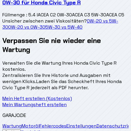
0W-30
für
Honda Civic Type R
Füllmenge
:
5.4 l
ACEA C2 0W-30
ACEA C3 5W-30
ACEA C5
Unsicher zwischen zwei Viskositäten?
0W-20
vs
5W-
30
0W-20
vs
0W-30
5W-30
vs
5W-40
Verpassen Sie nie wieder eine
Wartung
Verwalten Sie die Wartung Ihres Honda Civic Type R
kostenlos.
Zentralisieren Sie Ihre Historie und Ausgaben mit
wenigen Klicks.
Laden Sie das Scheckheft Ihres Honda
Civic Type R jederzeit als PDF herunter.
Mein Heft erstellen (Kostenlos)
Mein Wartungsheft erstellen
GARAJO
.DE
Wartung
Motoröl
Fehlercodes
Einstellungen
Datenschutzrich