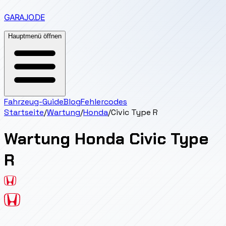
GARAJO
.DE
Hauptmenü öffnen
Fahrzeug-Guide
Blog
Fehlercodes
Startseite
/
Wartung
/
Honda
/
Civic Type R
Wartung
Honda
Civic Type
R