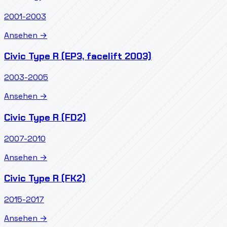
2001-2003
Ansehen →
Civic Type R (EP3, facelift 2003)
2003-2005
Ansehen →
Civic Type R (FD2)
2007-2010
Ansehen →
Civic Type R (FK2)
2015-2017
Ansehen →