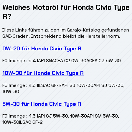
Welches Motoröl für Honda Civic Type
R?
Diese Links führen zu den im Garajo-Katalog gefundenen
SAE-Graden. Entscheidend bleibt die Herstellernorm.
0W-20
für
Honda Civic Type R
Füllmenge
:
5.4 l
API SN
ACEA C2 0W-30
ACEA C3 5W-30
10W-30
für
Honda Civic Type R
Füllmenge
:
4.5 l
ILSAC GF-2
API SJ 10W-30
API SJ 5W-30,
10W-30
5W-30
für
Honda Civic Type R
Füllmenge
:
4.5 l
API SJ 5W-30, 10W-30
API SM 5W-30,
10W-30
ILSAC GF-2