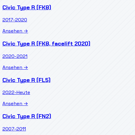
Civic Type R (FK8)
2017-2020
Ansehen →
Civic Type R (FK8, facelift 2020)
2020-2021
Ansehen →
Civic Type R (FL5)
2022-Heute
Ansehen →
Civic Type R (FN2)
2007-2011