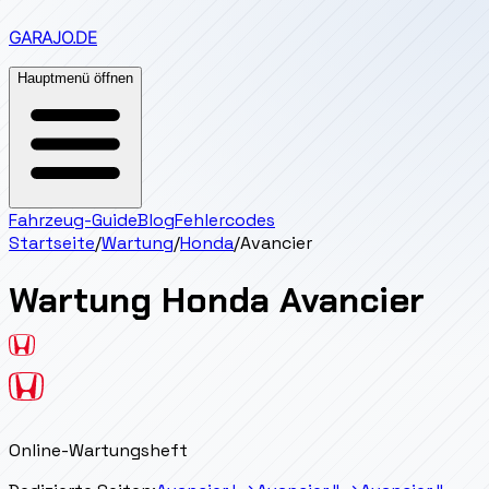
GARAJO
.DE
Hauptmenü öffnen
Fahrzeug-Guide
Blog
Fehlercodes
Startseite
/
Wartung
/
Honda
/
Avancier
Wartung
Honda
Avancier
Online-Wartungsheft