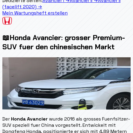
Dedizierte Seiten:
Avancier I
→
Avancier II
→
Avancier II
(facelift 2020)
→
Mein Wartungsheft erstellen
📖
Honda Avancier: grosser Premium-
SUV fuer den chinesischen Markt
Der
Honda Avancier
wurde 2016 als grosses Fuenfsitzer-
SUV speziell fuer China vorgestellt. Entwickelt mit
Dongfeng Honda, positionierte er sich mit 4,89 Metern