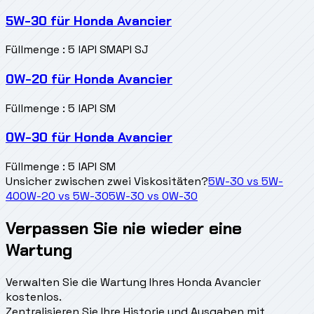
5W-30
für
Honda Avancier
Füllmenge
:
5 l
API SM
API SJ
0W-20
für
Honda Avancier
Füllmenge
:
5 l
API SM
0W-30
für
Honda Avancier
Füllmenge
:
5 l
API SM
Unsicher zwischen zwei Viskositäten?
5W-30
vs
5W-
40
0W-20
vs
5W-30
5W-30
vs
0W-30
Verpassen Sie nie wieder eine
Wartung
Verwalten Sie die Wartung Ihres Honda Avancier
kostenlos.
Zentralisieren Sie Ihre Historie und Ausgaben mit