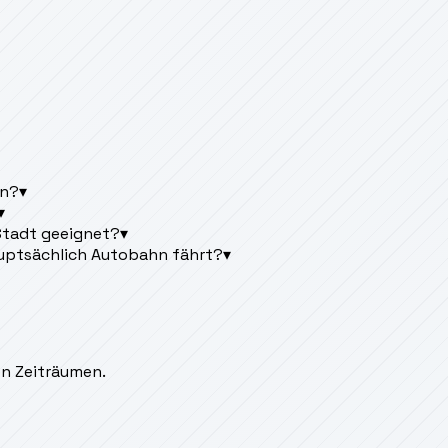
en?
▾
▾
 Stadt geeignet?
▾
uptsächlich Autobahn fährt?
▾
en Zeiträumen.