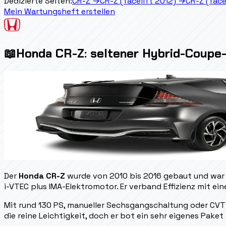
Dedizierte Seiten:
CR-Z
→
CR-Z (facelift 2012)
→
CR-Z (face
Mein Wartungsheft erstellen
📖
Honda CR-Z: seltener Hybrid-Coupe
Der
Honda CR-Z
wurde von 2010 bis 2016 gebaut und war 
i-VTEC plus IMA-Elektromotor. Er verband Effizienz mit ei
Mit rund 130 PS, manueller Sechsgangschaltung oder CVT
die reine Leichtigkeit, doch er bot ein sehr eigenes Pak