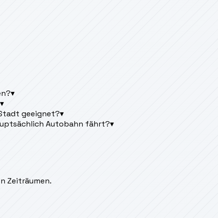
en?
▾
▾
 Stadt geeignet?
▾
auptsächlich Autobahn fährt?
▾
en Zeiträumen.