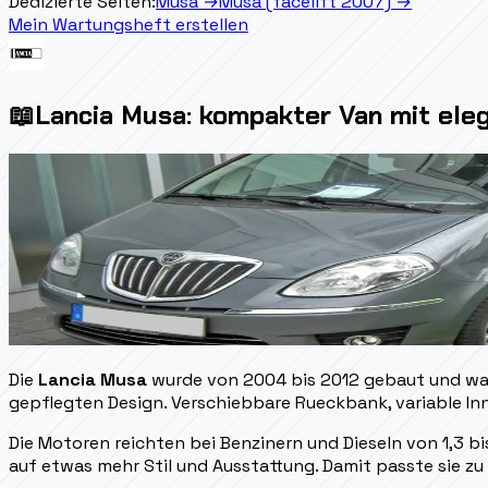
Dedizierte Seiten:
Musa
→
Musa (facelift 2007)
→
Mein Wartungsheft erstellen
📖
Lancia Musa: kompakter Van mit ele
Die
Lancia Musa
wurde von 2004 bis 2012 gebaut und war 
gepflegten Design. Verschiebbare Rueckbank, variable In
Die Motoren reichten bei Benzinern und Dieseln von 1,3 bis
auf etwas mehr Stil und Ausstattung. Damit passte sie zu