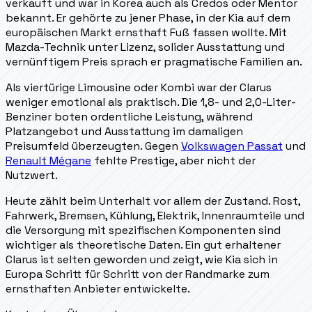
verkauft und war in Korea auch als Credos oder Mentor
bekannt. Er gehörte zu jener Phase, in der Kia auf dem
europäischen Markt ernsthaft Fuß fassen wollte. Mit
Mazda-Technik unter Lizenz, solider Ausstattung und
vernünftigem Preis sprach er pragmatische Familien an.
Als viertürige Limousine oder Kombi war der Clarus
weniger emotional als praktisch. Die 1,8- und 2,0-Liter-
Benziner boten ordentliche Leistung, während
Platzangebot und Ausstattung im damaligen
Preisumfeld überzeugten. Gegen
Volkswagen Passat
und
Renault Mégane
fehlte Prestige, aber nicht der
Nutzwert.
Heute zählt beim Unterhalt vor allem der Zustand. Rost,
Fahrwerk, Bremsen, Kühlung, Elektrik, Innenraumteile und
die Versorgung mit spezifischen Komponenten sind
wichtiger als theoretische Daten. Ein gut erhaltener
Clarus ist selten geworden und zeigt, wie Kia sich in
Europa Schritt für Schritt von der Randmarke zum
ernsthaften Anbieter entwickelte.