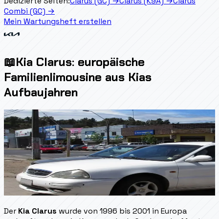
Dedizierte Seiten:
Clarus (GC)
→
Clarus (K9A)
→
Clarus
Combi (GC)
→
Mein Wartungsheft erstellen
📖
Kia Clarus: europäische
Familienlimousine aus Kias
Aufbaujahren
Der
Kia Clarus
wurde von 1996 bis 2001 in Europa