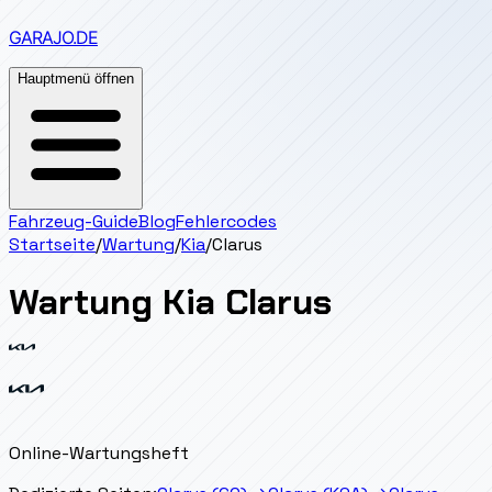
GARAJO
.DE
Hauptmenü öffnen
Fahrzeug-Guide
Blog
Fehlercodes
Startseite
/
Wartung
/
Kia
/
Clarus
Wartung
Kia
Clarus
Online-Wartungsheft