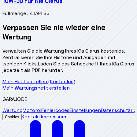
10W-30
für
Kia Clarus
Füllmenge
:
4 l
API SG
Verpassen Sie nie wieder eine
Wartung
Verwalten Sie die Wartung Ihres Kia Clarus kostenlos.
Zentralisieren Sie Ihre Historie und Ausgaben mit
wenigen Klicks.
Laden Sie das Scheckheft Ihres Kia Clarus
jederzeit als PDF herunter.
Mein Heft erstellen (Kostenlos)
Mein Wartungsheft erstellen
GARAJO
.DE
Wartung
Motoröl
Fehlercodes
Einstellungen
Datenschutzrich
Kontakt
Impressum
Cookies