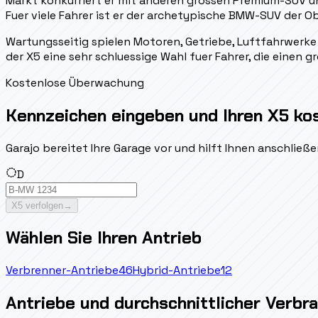
Markt konkurriert er mit anderen grossen Premium-SUV u
Fuer viele Fahrer ist er der archetypische BMW-SUV der Ob
Wartungsseitig spielen Motoren, Getriebe, Luftfahrwerke
der X5 eine sehr schluessige Wahl fuer Fahrer, die eine
Kostenlose Überwachung
Kennzeichen eingeben und Ihren X5 ko
Garajo bereitet Ihre Garage vor und hilft Ihnen anschlie
D
X5 verfolgen
→
Wählen Sie Ihren Antrieb
Verbrenner-Antriebe
46
Hybrid-Antriebe
12
Antriebe und durchschnittlicher Verbr