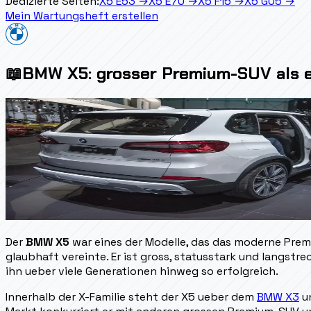
Dedizierte Seiten:
X5 E53
→
X5 E70
→
X5 F15
→
X5 G05
→
Mein Wartungsheft erstellen
📖
BMW X5: grosser Premium-SUV als e
Der
BMW X5
war eines der Modelle, das das moderne Pre
glaubhaft vereinte. Er ist gross, statusstark und langst
ihn ueber viele Generationen hinweg so erfolgreich.
Innerhalb der X-Familie steht der X5 ueber dem
BMW X3
un