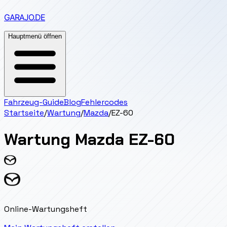
GARAJO
.DE
Hauptmenü öffnen
Fahrzeug-Guide
Blog
Fehlercodes
Startseite
/
Wartung
/
Mazda
/
EZ-60
Wartung
Mazda
EZ-60
Online-Wartungsheft