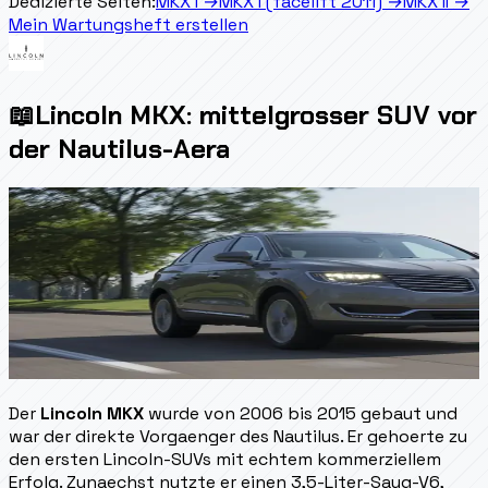
Dedizierte Seiten:
MKX I
→
MKX I (facelift 2011)
→
MKX II
→
Mein Wartungsheft erstellen
📖
Lincoln MKX: mittelgrosser SUV vor
der Nautilus-Aera
Der
Lincoln MKX
wurde von 2006 bis 2015 gebaut und
war der direkte Vorgaenger des Nautilus. Er gehoerte zu
den ersten Lincoln-SUVs mit echtem kommerziellem
Erfolg. Zunaechst nutzte er einen 3,5-Liter-Saug-V6,