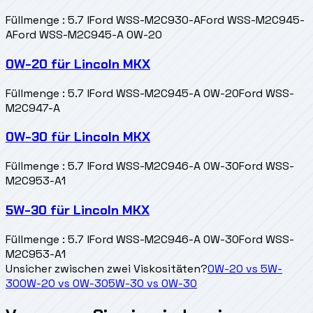
Füllmenge
:
5.7 l
Ford WSS-M2C930-A
Ford WSS-M2C945-
A
Ford WSS-M2C945-A 0W-20
0W-20
für
Lincoln MKX
Füllmenge
:
5.7 l
Ford WSS-M2C945-A 0W-20
Ford WSS-
M2C947-A
0W-30
für
Lincoln MKX
Füllmenge
:
5.7 l
Ford WSS-M2C946-A 0W-30
Ford WSS-
M2C953-A1
5W-30
für
Lincoln MKX
Füllmenge
:
5.7 l
Ford WSS-M2C946-A 0W-30
Ford WSS-
M2C953-A1
Unsicher zwischen zwei Viskositäten?
0W-20
vs
5W-
30
0W-20
vs
0W-30
5W-30
vs
0W-30