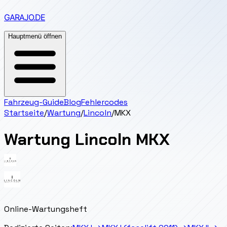
GARAJO
.DE
Hauptmenü öffnen
Fahrzeug-Guide
Blog
Fehlercodes
Startseite
/
Wartung
/
Lincoln
/
MKX
Wartung
Lincoln
MKX
Online-Wartungsheft