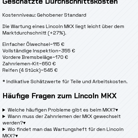
Geschätzte Durchschnittskosten
Kostenniveau: Gehobener Standard
Die Wartung eines Lincoln MKX liegt
leicht über dem
Marktdurchschnitt (+27%).
Einfacher Ölwechsel
~
115
€
Vollständige Inspektion
~
355
€
Vordere Bremsbeläge
~
170
€
Zahnriemen-Kit
~
650
€
Reifen (4 Stück)
~
545
€
* Indikative Schätzwerte für Teile und Arbeitskosten.
Häufige Fragen zum Lincoln MKX
Welche häufigen Probleme gibt es beim MKX?
▾
Wann muss der Zahnriemen der MKX gewechselt
werden?
▾
Wo findet man das Wartungsheft für den Lincoln
MKX?
▾