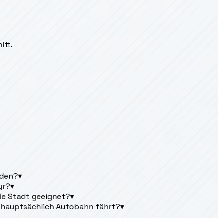
itt.
rden?
▾
yr?
▾
die Stadt geeignet?
▾
 hauptsächlich Autobahn fährt?
▾