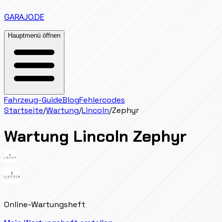
GARAJO
.DE
Hauptmenü öffnen
Fahrzeug-Guide
Blog
Fehlercodes
Startseite
/
Wartung
/
Lincoln
/
Zephyr
Wartung
Lincoln
Zephyr
Online-Wartungsheft