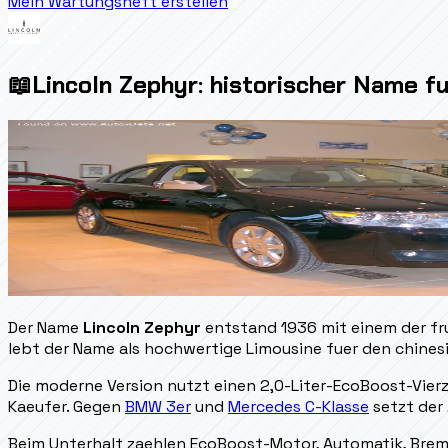
Mein Wartungsheft erstellen
📖
Lincoln Zephyr: historischer Name 
Der Name
Lincoln Zephyr
entstand 1936 mit einem der fr
lebt der Name als hochwertige Limousine fuer den chines
Die moderne Version nutzt einen 2,0-Liter-EcoBoost-Vierz
Kaeufer. Gegen
BMW 3er
und
Mercedes C-Klasse
setzt der 
Beim Unterhalt zaehlen EcoBoost-Motor, Automatik, Brems