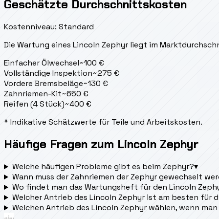
Geschätzte Durchschnittskosten
Kostenniveau: Standard
Die Wartung eines Lincoln Zephyr liegt
im Marktdurchschn
Einfacher Ölwechsel
~
100
€
Vollständige Inspektion
~
275
€
Vordere Bremsbeläge
~
130
€
Zahnriemen-Kit
~
650
€
Reifen (4 Stück)
~
400
€
* Indikative Schätzwerte für Teile und Arbeitskosten.
Häufige Fragen zum Lincoln Zephyr
Welche häufigen Probleme gibt es beim Zephyr?
▾
Wann muss der Zahnriemen der Zephyr gewechselt we
Wo findet man das Wartungsheft für den Lincoln Zeph
Welcher Antrieb des Lincoln Zephyr ist am besten für 
Welchen Antrieb des Lincoln Zephyr wählen, wenn man