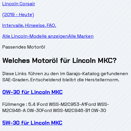
Lincoln
Corsair
(2019 - Heute)
Intervalle, Hinweise, FAQ.
Alle Lincoln-Modelle anzeigen
Alle Marken
Passendes Motoröl
Welches Motoröl für Lincoln MKC?
Diese Links führen zu den im Garajo-Katalog gefundenen
SAE-Graden. Entscheidend bleibt die Herstellernorm.
0W-30
für
Lincoln MKC
Füllmenge
:
5.4 l
Ford WSS-M2C953-A1
Ford WSS-
M2C946-A 0W-30
Ford WSS-M2C946-B1 0W-30
5W-30
für
Lincoln MKC