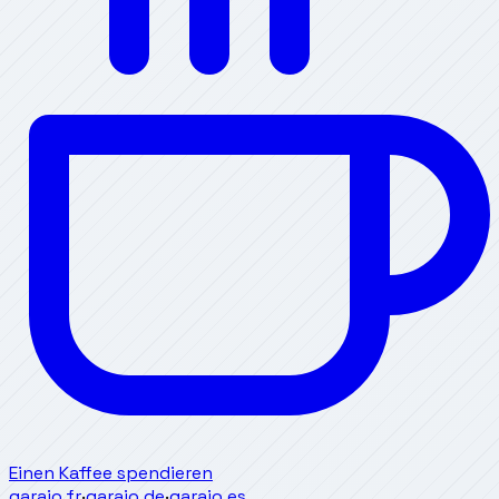
Einen Kaffee spendieren
garajo.fr
·
garajo.de
·
garajo.es