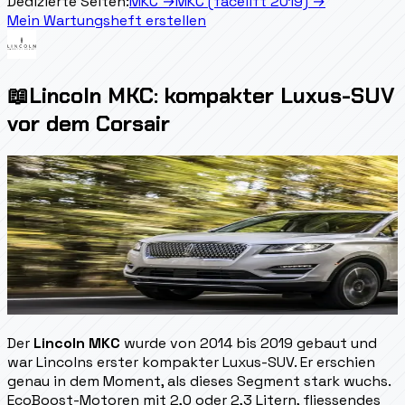
Dedizierte Seiten:
MKC
→
MKC (facelift 2019)
→
Mein Wartungsheft erstellen
📖
Lincoln MKC: kompakter Luxus-SUV
vor dem Corsair
Der
Lincoln MKC
wurde von 2014 bis 2019 gebaut und
war Lincolns erster kompakter Luxus-SUV. Er erschien
genau in dem Moment, als dieses Segment stark wuchs.
EcoBoost-Motoren mit 2,0 oder 2,3 Litern, fliessendes