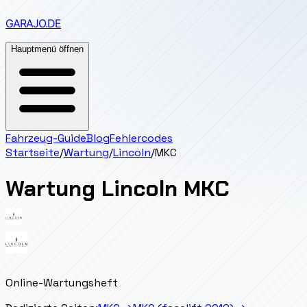
GARAJO
.DE
Hauptmenü öffnen
Fahrzeug-Guide
Blog
Fehlercodes
Startseite
/
Wartung
/
Lincoln
/
MKC
Wartung
Lincoln
MKC
Online-Wartungsheft