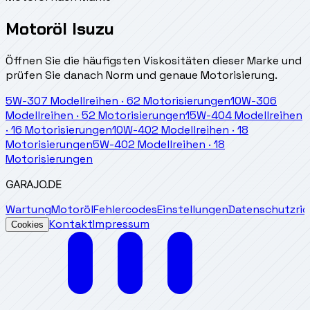
Motoröl Isuzu
Öffnen Sie die häufigsten Viskositäten dieser Marke und
prüfen Sie danach Norm und genaue Motorisierung.
5W-30
7
Modellreihen
·
62
Motorisierungen
10W-30
6
Modellreihen
·
52
Motorisierungen
15W-40
4
Modellreihen
·
16
Motorisierungen
10W-40
2
Modellreihen
·
18
Motorisierungen
5W-40
2
Modellreihen
·
18
Motorisierungen
GARAJO
.DE
Wartung
Motoröl
Fehlercodes
Einstellungen
Datenschutzrich
Kontakt
Impressum
Cookies