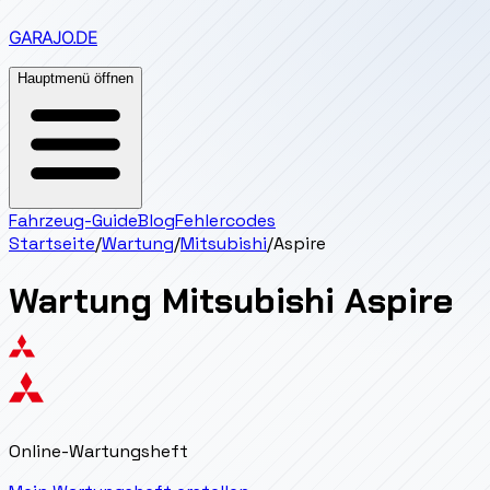
GARAJO
.DE
Hauptmenü öffnen
Fahrzeug-Guide
Blog
Fehlercodes
Startseite
/
Wartung
/
Mitsubishi
/
Aspire
Wartung
Mitsubishi
Aspire
Online-Wartungsheft