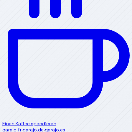
Einen Kaffee spendieren
garajo.fr
·
garajo.de
·
garajo.es