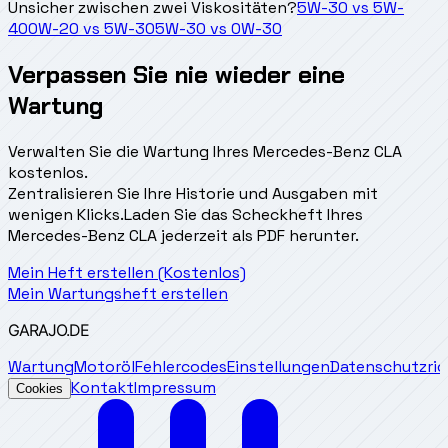
Unsicher zwischen zwei Viskositäten?
5W-30
vs
5W-
40
0W-20
vs
5W-30
5W-30
vs
0W-30
Verpassen Sie nie wieder eine
Wartung
Verwalten Sie die Wartung Ihres Mercedes-Benz CLA
kostenlos.
Zentralisieren Sie Ihre Historie und Ausgaben mit
wenigen Klicks.
Laden Sie das Scheckheft Ihres
Mercedes-Benz CLA jederzeit als PDF herunter.
Mein Heft erstellen (Kostenlos)
Mein Wartungsheft erstellen
GARAJO
.DE
Wartung
Motoröl
Fehlercodes
Einstellungen
Datenschutzrich
Kontakt
Impressum
Cookies