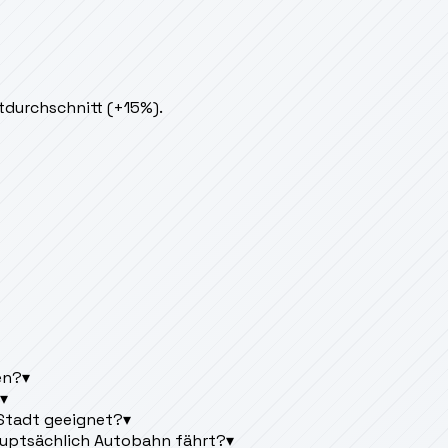
tdurchschnitt (+15%).
en?
▾
▾
 Stadt geeignet?
▾
uptsächlich Autobahn fährt?
▾