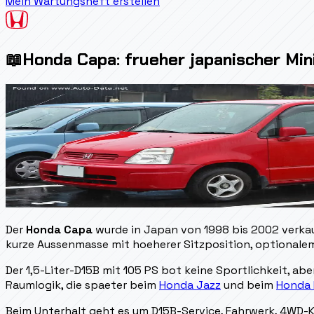
Mein Wartungsheft erstellen
📖
Honda Capa: frueher japanischer Mi
Der
Honda Capa
wurde in Japan von 1998 bis 2002 verka
kurze Aussenmasse mit hoeherer Sitzposition, optionalem 
Der 1,5-Liter-D15B mit 105 PS bot keine Sportlichkeit, ab
Raumlogik, die spaeter beim
Honda Jazz
und beim
Honda 
Beim Unterhalt geht es um D15B-Service, Fahrwerk, 4WD-K