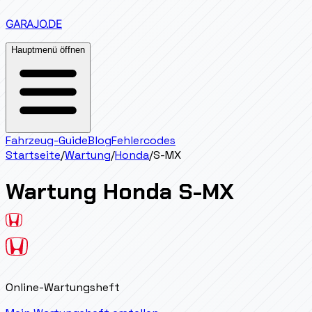
GARAJO
.DE
Hauptmenü öffnen
Fahrzeug-Guide
Blog
Fehlercodes
Startseite
/
Wartung
/
Honda
/
S-MX
Wartung
Honda
S-MX
Online-Wartungsheft