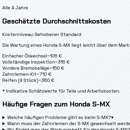
Alle 4 Jahre
Geschätzte Durchschnittskosten
Kostenniveau: Gehobener Standard
Die Wartung eines Honda S-MX liegt
leicht über dem Mark
Einfacher Ölwechsel
~
105
€
Vollständige Inspektion
~
315
€
Vordere Bremsbeläge
~
150
€
Zahnriemen-Kit
~
710
€
Reifen (4 Stück)
~
360
€
* Indikative Schätzwerte für Teile und Arbeitskosten.
Häufige Fragen zum Honda S-MX
Welche häufigen Probleme gibt es beim S-MX?
▾
Wann muss der Zahnriemen der S-MX gewechselt werd
Wo findet man das Wartungsheft für den Honda S-MX