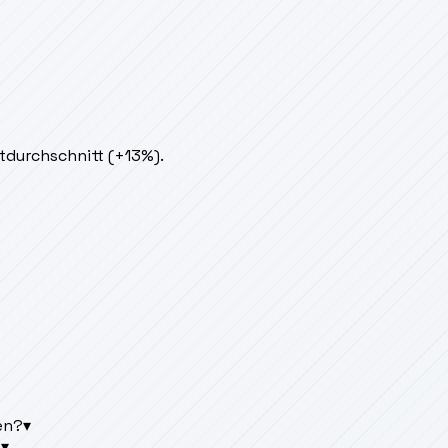
tdurchschnitt (+13%).
en?
▾
?
▾