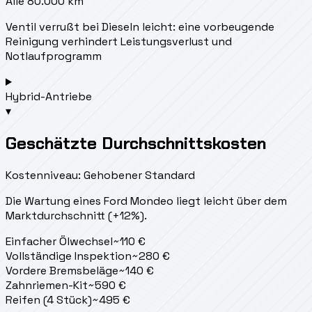
Alle 80.000 km
Ventil verrußt bei Dieseln leicht: eine vorbeugende
Reinigung verhindert Leistungsverlust und
Notlaufprogramm
Hybrid-Antriebe
▾
Geschätzte Durchschnittskosten
Kostenniveau: Gehobener Standard
Die Wartung eines Ford Mondeo liegt
leicht über dem
Marktdurchschnitt (+12%).
Einfacher Ölwechsel
~
110
€
Vollständige Inspektion
~
280
€
Vordere Bremsbeläge
~
140
€
Zahnriemen-Kit
~
590
€
Reifen (4 Stück)
~
495
€