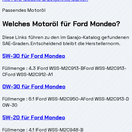
Passendes Motoröl
Welches Motoröl für Ford Mondeo?
Diese Links führen zu den im Garajo-Katalog gefundenen
SAE-Graden. Entscheidend bleibt die Herstellernorm.
5W-30
für
Ford Mondeo
Füllmenge
:
4.3 l
Ford WSS-M2C913-B
Ford WSS-M2C913-
C
Ford WSS-M2C912-A1
0W-30
für
Ford Mondeo
Füllmenge
:
6.1 l
Ford WSS-M2C950-A
Ford WSS-M2C913-D
0W-30
5W-20
für
Ford Mondeo
Füllmenge
:
4.1 l
Ford WSS-M2C948-B