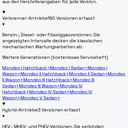
aus den Herstellerangaben für jede Version.
Verbrenner-Antriebe
180 Versionen erfasst
▾
Benzin-, Diesel- oder Flüssiggasversionen. Die
angezeigten Intervalle decken die klassischen
mechanischen Wartungsarbeiten ab.
Weitere Generationen (kostenloses Serviceheft)
Mondeo I Hatchback
+
Mondeo I Sedan
+
Mondeo I
Wagon
+
Mondeo II Hatchback
+
Mondeo II Sedan
+
Mondeo
II Wagon
+
Mondeo III Hatchback
+
Mondeo III
Sedan
+
Mondeo III Wagon
+
Mondeo IV
Hatchback
+
Mondeo IV Sedan
+
Mondeo IV
Wagon
+
Mondeo V Sedan
+
Hybrid-Antriebe
3 Versionen erfasst
▾
HEV-, MHEV- und PHEV-Versionen. Sie verbinden