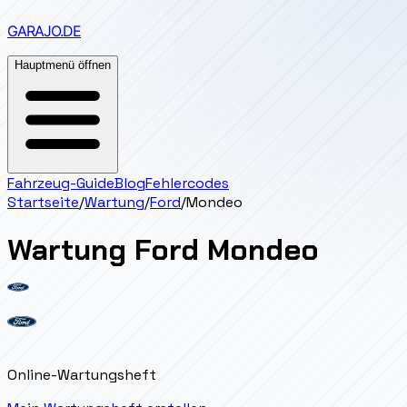
GARAJO
.DE
Hauptmenü öffnen
Fahrzeug-Guide
Blog
Fehlercodes
Startseite
/
Wartung
/
Ford
/
Mondeo
Wartung
Ford
Mondeo
Online-Wartungsheft