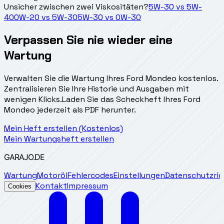
Unsicher zwischen zwei Viskositäten?
5W-30
vs
5W-
40
0W-20
vs
5W-30
5W-30
vs
0W-30
Verpassen Sie nie wieder eine
Wartung
Verwalten Sie die Wartung Ihres Ford Mondeo kostenlos.
Zentralisieren Sie Ihre Historie und Ausgaben mit
wenigen Klicks.
Laden Sie das Scheckheft Ihres Ford
Mondeo jederzeit als PDF herunter.
Mein Heft erstellen (Kostenlos)
Mein Wartungsheft erstellen
GARAJO
.DE
Wartung
Motoröl
Fehlercodes
Einstellungen
Datenschutzrich
Kontakt
Impressum
Cookies