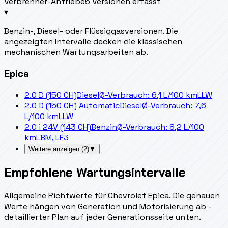
Verbrenner-Antriebe
5 Versionen erfasst
▾
Benzin-, Diesel- oder Flüssiggasversionen. Die
angezeigten Intervalle decken die klassischen
mechanischen Wartungsarbeiten ab.
Epica
2.0 D (150 CH)
Diesel
Ø-Verbrauch: 6,1 L/100 km
LLW
2.0 D (150 CH) Automatic
Diesel
Ø-Verbrauch: 7,6
L/100 km
LLW
2.0 i 24V (143 CH)
Benzin
Ø-Verbrauch: 8,2 L/100
km
LBM, LF3
Weitere anzeigen
(
2
)
▼
Empfohlene Wartungsintervalle
Allgemeine Richtwerte für Chevrolet Epica. Die genauen
Werte hängen von Generation und Motorisierung ab -
detaillierter Plan auf jeder Generationsseite unten.