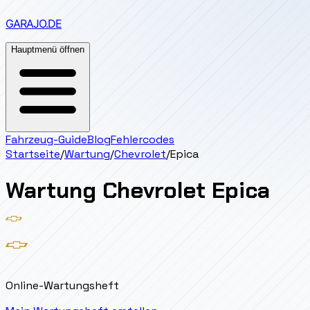
GARAJO
.DE
Hauptmenü öffnen
Fahrzeug-Guide
Blog
Fehlercodes
Startseite
/
Wartung
/
Chevrolet
/
Epica
Wartung
Chevrolet
Epica
Online-Wartungsheft