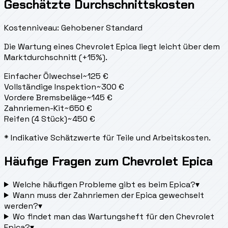
Geschätzte Durchschnittskosten
Kostenniveau: Gehobener Standard
Die Wartung eines Chevrolet Epica liegt
leicht über dem
Marktdurchschnitt (+15%).
Einfacher Ölwechsel
~
125
€
Vollständige Inspektion
~
300
€
Vordere Bremsbeläge
~
145
€
Zahnriemen-Kit
~
650
€
Reifen (4 Stück)
~
450
€
* Indikative Schätzwerte für Teile und Arbeitskosten.
Häufige Fragen zum Chevrolet Epica
Welche häufigen Probleme gibt es beim Epica?
▾
Wann muss der Zahnriemen der Epica gewechselt
werden?
▾
Wo findet man das Wartungsheft für den Chevrolet
Epica?
▾