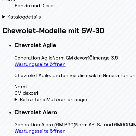
Benzin und Diesel
Katalogdetails
Chevrolet-Modelle mit 5W-30
Chevrolet
Agile
Generation
Agile
Norm
GM dexos1
Ölmenge
3.5 l
Wartungsseite öffnen
Chevrolet Agile: prüfen Sie die exakte Generation un
Norm
GM dexos1
Betroffene Motoren anzeigen
Chevrolet
Alero
Generation
Alero (GM P90)
Norm
API SJ und GM6094
Wartungsseite öffnen