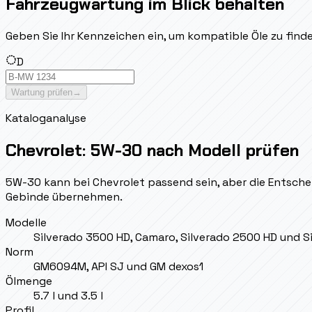
Fahrzeugwartung im Blick behalten
Geben Sie Ihr Kennzeichen ein, um kompatible Öle zu fin
D
Wartung prüfen
→
Kataloganalyse
Chevrolet: 5W-30 nach Modell prüfen
5W-30 kann bei Chevrolet passend sein, aber die Entschei
Gebinde übernehmen.
Modelle
Silverado 3500 HD, Camaro, Silverado 2500 HD und S
Norm
GM6094M, API SJ und GM dexos1
Ölmenge
5.7 l und 3.5 l
Profil