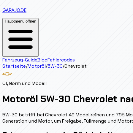
GARAJO
.DE
Hauptmenü öffnen
Fahrzeug-Guide
Blog
Fehlercodes
Startseite
/
Motoröl
/
5W-30
/
Chevrolet
Öl, Norm und Modell
Motoröl 5W-30 Chevrolet na
5W-30 betrifft bei Chevrolet 49 Modellreihen und 795 Mo
Generation und Motor, um Freigabe, Füllmenge und Motor