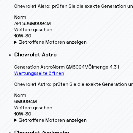
Chevrolet Alero: prüfen Sie die exakte Generation un
Norm
API SJ
GM6094M
Weitere gesehen
10W-30
Betroffene Motoren anzeigen
Chevrolet
Astro
Generation
Astro
Norm
GM6094M
Ölmenge
4.3 l
Wartungsseite öffnen
Chevrolet Astro: prüfen Sie die exakte Generation un
Norm
GM6094M
Weitere gesehen
10W-30
Betroffene Motoren anzeigen
Chevrolet
Avalanche