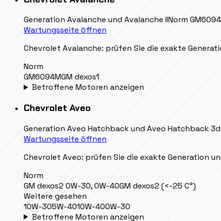
Generation
Avalanche und Avalanche II
Norm
GM6094
Wartungsseite öffnen
Chevrolet Avalanche: prüfen Sie die exakte Generatio
Norm
GM6094M
GM dexos1
Betroffene Motoren anzeigen
Chevrolet
Aveo
Generation
Aveo Hatchback und Aveo Hatchback 3d 
Wartungsseite öffnen
Chevrolet Aveo: prüfen Sie die exakte Generation und
Norm
GM dexos2 0W-30, 0W-40
GM dexos2 (<-25 C°)
Weitere gesehen
10W-30
5W-40
10W-40
0W-30
Betroffene Motoren anzeigen