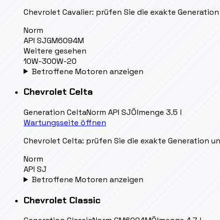
Chevrolet Cavalier: prüfen Sie die exakte Generation
Norm
API SJ
GM6094M
Weitere gesehen
10W-30
0W-20
Betroffene Motoren anzeigen
Chevrolet
Celta
Generation
Celta
Norm
API SJ
Ölmenge
3.5 l
Wartungsseite öffnen
Chevrolet Celta: prüfen Sie die exakte Generation un
Norm
API SJ
Betroffene Motoren anzeigen
Chevrolet
Classic