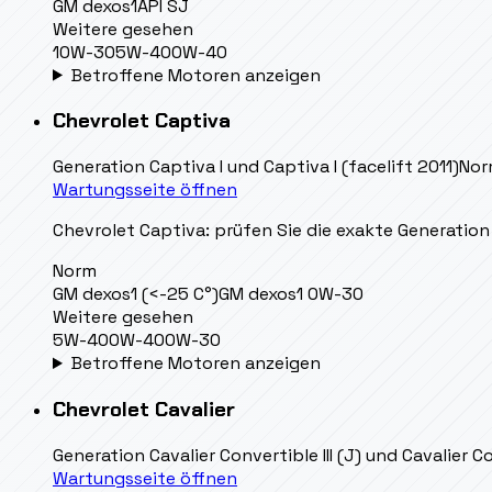
GM dexos1
API SJ
Weitere gesehen
10W-30
5W-40
0W-40
Betroffene Motoren anzeigen
Chevrolet
Captiva
Generation
Captiva I und Captiva I (facelift 2011)
Nor
Wartungsseite öffnen
Chevrolet Captiva: prüfen Sie die exakte Generation 
Norm
GM dexos1 (<-25 C°)
GM dexos1 0W-30
Weitere gesehen
5W-40
0W-40
0W-30
Betroffene Motoren anzeigen
Chevrolet
Cavalier
Generation
Cavalier Convertible III (J) und Cavalier Co
Wartungsseite öffnen