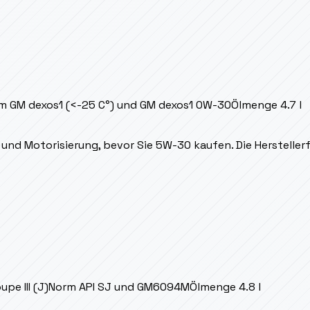
m
GM dexos1 (<-25 C°) und GM dexos1 0W-30
Ölmenge
4.7 l
und Motorisierung, bevor Sie 5W-30 kaufen. Die Herstellerfr
upe III (J)
Norm
API SJ und GM6094M
Ölmenge
4.8 l