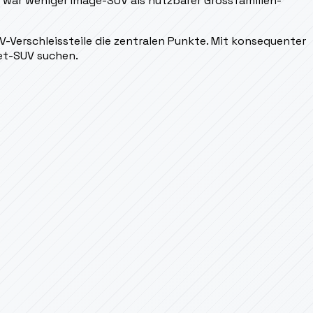
r war weniger Image-SUV als nutzbarer Grossfamilien-
V-Verschleissteile die zentralen Punkte. Mit konsequenter
let-SUV suchen.