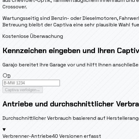
aus Chevrolet-Optik, familientauglichem Innenraum und ei
Crossover.
Wartungsseitig sind Benzin- oder Dieselmotoren, Fahrwerk,
Betreuung bleibt der Captiva eine sehr plausible Wahl f
Kostenlose Überwachung
Kennzeichen eingeben und Ihren Captiv
Garajo bereitet Ihre Garage vor und hilft Ihnen anschlie
D
Captiva verfolgen
→
Antriebe und durchschnittlicher Verbr
Durchschnittlicher Verbrauch basierend auf Herstellerang
Verbrenner-Antriebe
40 Versionen erfasst