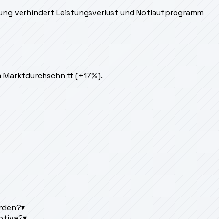
nigung verhindert Leistungsverlust und Notlaufprogramm
m Marktdurchschnitt (+17%).
erden?
▾
ptiva?
▾