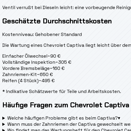
Ventil verrußt bei Dieseln leicht: eine vorbeugende Rei
Geschätzte Durchschnittskosten
Kostenniveau: Gehobener Standard
Die Wartung eines Chevrolet Captiva liegt
leicht über de
Einfacher Ölwechsel
~
90
€
Vollständige Inspektion
~
305
€
Vordere Bremsbeläge
~
160
€
Zahnriemen-Kit
~
650
€
Reifen (4 Stück)
~
495
€
* Indikative Schätzwerte für Teile und Arbeitskosten.
Häufige Fragen zum Chevrolet Captiva
Welche häufigen Probleme gibt es beim Captiva?
▾
Wann muss der Zahnriemen der Captiva gewechselt w
Wo findet man das Wartungsheft für den Chevrolet Ca