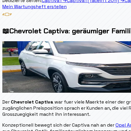
Dedizierte Seiten:
Captiva I
→
Captiva I (facelift 2011)
→
Cap
Mein Wartungsheft erstellen
📖
Chevrolet Captiva: geräumiger Famil
Der
Chevrolet Captiva
war fuer viele Maerkte einer der g
zugänglichen Preisposition sprach er Kunden an, die viel
Grosszuegigkeit macht ihn interessant.
Konzeptionell bewegt sich der Captiva nah an der
Opel A