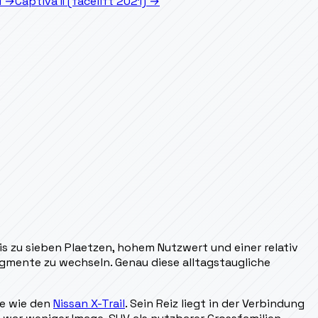
I
→
Captiva II (facelift 2021)
→
is zu sieben Plaetzen, hohem Nutzwert und einer relativ
egmente zu wechseln. Genau diese alltagstaugliche
e wie den
Nissan X-Trail
. Sein Reiz liegt in der Verbindung