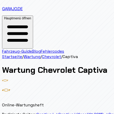
GARAJO
.DE
Hauptmenü öffnen
Fahrzeug-Guide
Blog
Fehlercodes
Startseite
/
Wartung
/
Chevrolet
/
Captiva
Wartung
Chevrolet
Captiva
Online-Wartungsheft