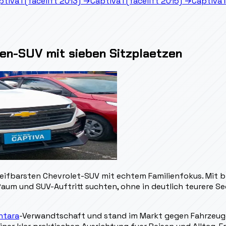
tiva I (facelift 2013)
→
Captiva I (facelift 2015)
→
Captiva I
ien-SUV mit sieben Sitzplaetzen
reifbarsten Chevrolet-SUV mit echtem Familienfokus. Mit b
 Raum und SUV-Auftritt suchten, ohne in deutlich teurere S
ntara
-Verwandtschaft und stand im Markt gegen Fahrzeug