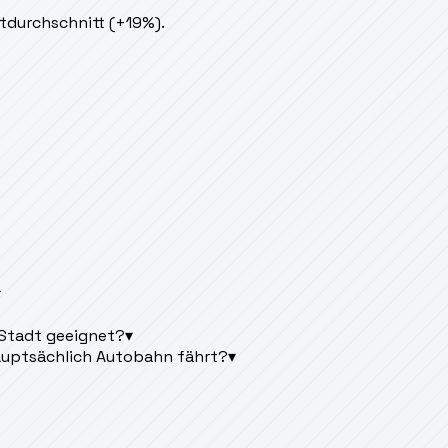
tdurchschnitt (+19%).
▾
 Stadt geeignet?
▾
auptsächlich Autobahn fährt?
▾