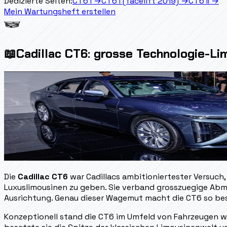
Dedizierte Seiten:
CT6 I
→
CT6 I (facelift 2019)
→
CT6 II
→
Mein Wartungsheft erstellen
📖
Cadillac CT6: grosse Technologie-L
Die
Cadillac CT6
war Cadillacs ambitioniertester Versuch
Luxuslimousinen zu geben. Sie verband grosszuegige Abm
Ausrichtung. Genau dieser Wagemut macht die CT6 so be
Konzeptionell stand die CT6 im Umfeld von Fahrzeugen w