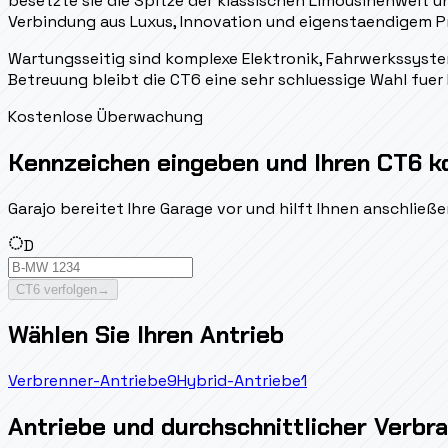
besetzte sie die Spitze der klassischen Limousinenwelt u
Verbindung aus Luxus, Innovation und eigenstaendigem Pr
Wartungsseitig sind komplexe Elektronik, Fahrwerkssyste
Betreuung bleibt die CT6 eine sehr schluessige Wahl fuer 
Kostenlose Überwachung
Kennzeichen eingeben und Ihren CT6 k
Garajo bereitet Ihre Garage vor und hilft Ihnen anschlie
D
CT6 verfolgen
→
Wählen Sie Ihren Antrieb
Verbrenner-Antriebe
9
Hybrid-Antriebe
1
Antriebe und durchschnittlicher Verbr