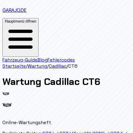
GARAJO
.DE
Hauptmenü öffnen
Fahrzeug-Guide
Blog
Fehlercodes
Startseite
/
Wartung
/
Cadillac
/
CT6
Wartung
Cadillac
CT6
Online-Wartungsheft