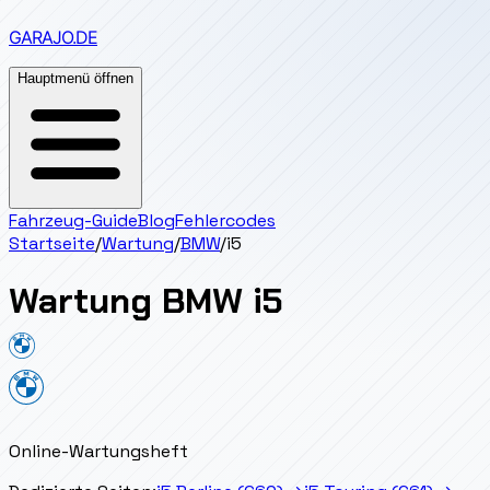
GARAJO
.DE
Hauptmenü öffnen
Fahrzeug-Guide
Blog
Fehlercodes
Startseite
/
Wartung
/
BMW
/
i5
Wartung
BMW
i5
Online-Wartungsheft