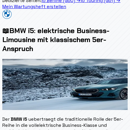
Dedizierte Seiten:
i5 Berline (G60)
→
i5 Touring (G61)
→
Mein Wartungsheft erstellen
📖
BMW i5: elektrische Business-
Limousine mit klassischem 5er-
Anspruch
Der
BMW i5
uebertraegt die traditionelle Rolle der 5er-
Reihe in die vollelektrische Business-Klasse und