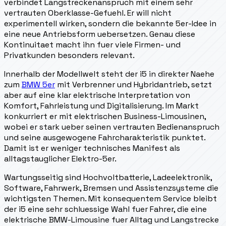
verbindet Langstreckenanspruch mit einem sehr
vertrauten Oberklasse-Gefuehl. Er will nicht
experimentell wirken, sondern die bekannte 5er-Idee in
eine neue Antriebsform uebersetzen. Genau diese
Kontinuitaet macht ihn fuer viele Firmen- und
Privatkunden besonders relevant.
Innerhalb der Modellwelt steht der i5 in direkter Naehe
zum
BMW 5er
mit Verbrenner und Hybridantrieb, setzt
aber auf eine klar elektrische Interpretation von
Komfort, Fahrleistung und Digitalisierung. Im Markt
konkurriert er mit elektrischen Business-Limousinen,
wobei er stark ueber seinen vertrauten Bedienanspruch
und seine ausgewogene Fahrcharakteristik punktet.
Damit ist er weniger technisches Manifest als
alltagstauglicher Elektro-5er.
Wartungsseitig sind Hochvoltbatterie, Ladeelektronik,
Software, Fahrwerk, Bremsen und Assistenzsysteme die
wichtigsten Themen. Mit konsequentem Service bleibt
der i5 eine sehr schluessige Wahl fuer Fahrer, die eine
elektrische BMW-Limousine fuer Alltag und Langstrecke