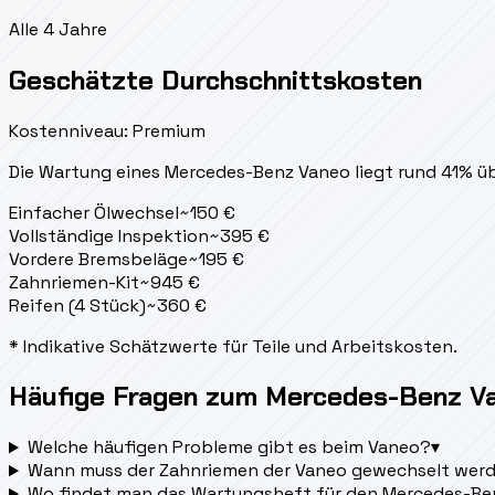
Alle 4 Jahre
Geschätzte Durchschnittskosten
Kostenniveau: Premium
Die Wartung eines Mercedes-Benz Vaneo liegt
rund 41% ü
Einfacher Ölwechsel
~
150
€
Vollständige Inspektion
~
395
€
Vordere Bremsbeläge
~
195
€
Zahnriemen-Kit
~
945
€
Reifen (4 Stück)
~
360
€
* Indikative Schätzwerte für Teile und Arbeitskosten.
Häufige Fragen zum Mercedes-Benz V
Welche häufigen Probleme gibt es beim Vaneo?
▾
Wann muss der Zahnriemen der Vaneo gewechselt wer
Wo findet man das Wartungsheft für den Mercedes-Be