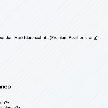
ber dem Marktdurchschnitt (Premium-Positionierung).
aneo
den?
▾
nz Vaneo?
▾