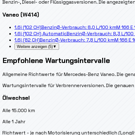
Benzin-, Diesel- oder Flüssiggasversionen. Die angezeigt
Vaneo (W414)
1.6i (102 CH)
Benzin
Ø-Verbrauch: 8,0 L/100 km
M 166 E
1.6i (102 CH) Automatic
Benzin
Ø-Verbrauch: 8,3 L/100
1.6i (82 CH)
Benzin
Ø-Verbrauch: 7,8 L/100 km
M 166 E 
Weitere anzeigen
(
5
)
▼
Empfohlene Wartungsintervalle
Allgemeine Richtwerte für Mercedes-Benz Vaneo. Die gena
Wartungsintervalle für Verbrennerversionen. Die genauen 
Ölwechsel
Alle 15.000 km
Alle 1 Jahr
Richtwert - je nach Motorisierung unterschiedlich (Longl