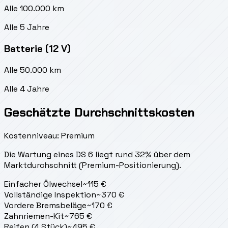
Alle 100.000 km
Alle 5 Jahre
Batterie (12 V)
Alle 50.000 km
Alle 4 Jahre
Geschätzte Durchschnittskosten
Kostenniveau: Premium
Die Wartung eines DS 6 liegt
rund 32% über dem
Marktdurchschnitt (Premium-Positionierung).
Einfacher Ölwechsel
~
115
€
Vollständige Inspektion
~
370
€
Vordere Bremsbeläge
~
170
€
Zahnriemen-Kit
~
765
€
Reifen (4 Stück)
~
495
€