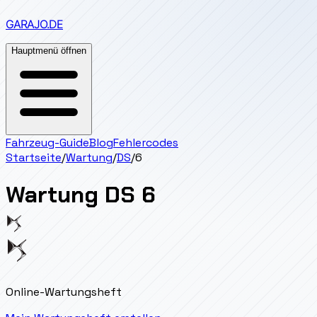
GARAJO
.DE
Hauptmenü öffnen
Fahrzeug-Guide
Blog
Fehlercodes
Startseite
/
Wartung
/
DS
/
6
Wartung
DS
6
Online-Wartungsheft