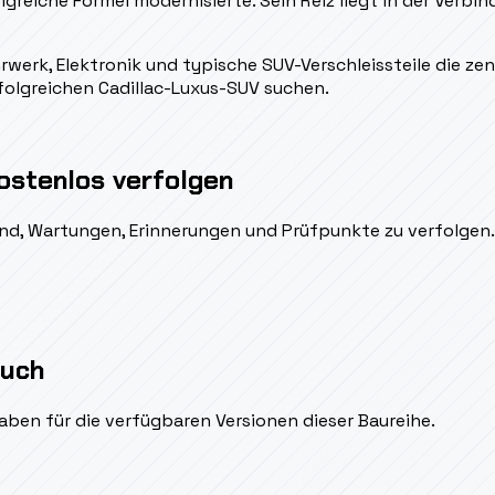
lgreiche Formel modernisierte. Sein Reiz liegt in der Verbin
werk, Elektronik und typische SUV-Verschleissteile die zen
rfolgreichen Cadillac-Luxus-SUV suchen.
ostenlos verfolgen
ßend, Wartungen, Erinnerungen und Prüfpunkte zu verfolgen.
auch
aben für die verfügbaren Versionen dieser Baureihe.