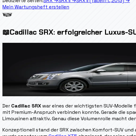
Dedizierte Seiten:
SRX
→
SRX II
→
SRX II (facelift, 2013)
→
Mein Wartungsheft erstellen
📖
Cadillac SRX: erfolgreicher Luxus-S
Der
Cadillac SRX
war eines der wichtigsten SUV-Modelle f
mit Premium-Anspruch verbinden konnte. Gerade die spaet
Limousinen attraktiv. Genau diese Volumenrolle macht de
Konzeptionell stand der SRX zwischen Komfort-SUV und a