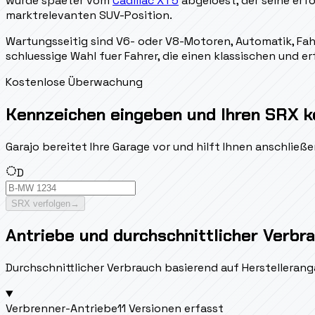
wurde spaeter vom
Cadillac XT5
abgeloest, der seine erfo
marktrelevanten SUV-Position.
Wartungsseitig sind V6- oder V8-Motoren, Automatik, Fahr
schluessige Wahl fuer Fahrer, die einen klassischen und e
Kostenlose Überwachung
Kennzeichen eingeben und Ihren SRX k
Garajo bereitet Ihre Garage vor und hilft Ihnen anschlie
D
SRX verfolgen
→
Antriebe und durchschnittlicher Verbr
Durchschnittlicher Verbrauch basierend auf Herstellerang
Verbrenner-Antriebe
11 Versionen erfasst