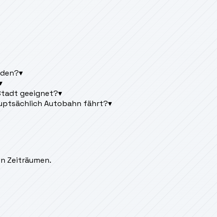
rden?
▾
▾
 Stadt geeignet?
▾
uptsächlich Autobahn fährt?
▾
en Zeiträumen.