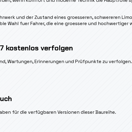
den, wenn Komfort und moderne Technik die Hauptrolle spiel
 Fahrwerk und der Zustand eines groesseren, schwereren Li
ible Wahl fuer Fahrer, die eine groessere und hochwertiger
7 kostenlos verfolgen
ßend, Wartungen, Erinnerungen und Prüfpunkte zu verfolgen.
auch
aben für die verfügbaren Versionen dieser Baureihe.