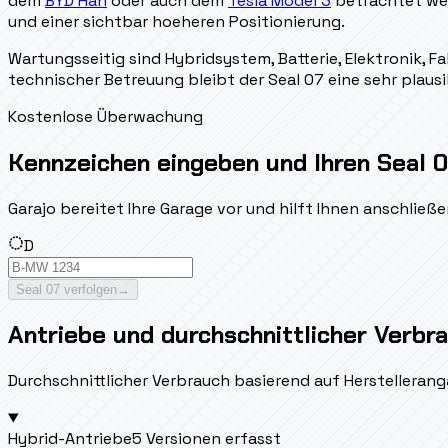
dem
BYD Han
oder auch dem
Tesla Model 3
betrachtet wer
und einer sichtbar hoeheren Positionierung.
Wartungsseitig sind Hybridsystem, Batterie, Elektronik,
technischer Betreuung bleibt der Seal 07 eine sehr plaus
Kostenlose Überwachung
Kennzeichen eingeben und Ihren Seal 0
Garajo bereitet Ihre Garage vor und hilft Ihnen anschlie
D
Seal 07 verfolgen
→
Antriebe und durchschnittlicher Verbr
Durchschnittlicher Verbrauch basierend auf Herstellerang
Hybrid-Antriebe
5 Versionen erfasst