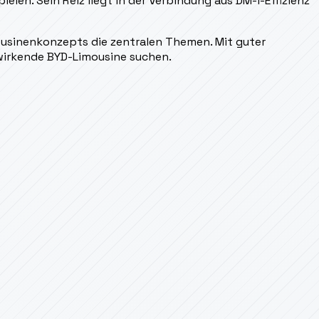
en. Sein Reiz liegt in der Verbindung aus DM-i-Effizienz
mousinenkonzepts die zentralen Themen. Mit guter
 wirkende BYD-Limousine suchen.