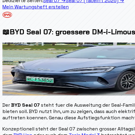
Dedizierte Seiten:
Seal 07
→
Seal 07 (facelift 2025)
→
Mein Wartungsheft erstellen
📖
BYD Seal 07: groessere DM-i-Limous
Der
BYD Seal 07
steht fuer die Ausweitung der Seal-Famil
bieten soll. BYD nutzt ihn, um zu zeigen, dass auch elekt
auftreten koennen. Genau diese Aufstiegsfunktion macht
Konzeptionell steht der Seal 07 zwischen grosser Alltags