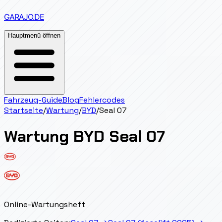
GARAJO
.DE
Hauptmenü öffnen
Fahrzeug-Guide
Blog
Fehlercodes
Startseite
/
Wartung
/
BYD
/
Seal 07
Wartung
BYD
Seal 07
Online-Wartungsheft