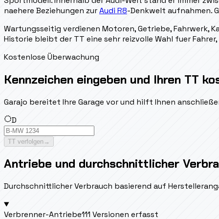
Sportmodell. Innerhalb der Audi-Welt stand er immer zw
naehere Beziehungen zur
Audi R8
-Denkwelt aufnahmen. Ge
Wartungsseitig verdienen Motoren, Getriebe, Fahrwerk, K
Historie bleibt der TT eine sehr reizvolle Wahl fuer Fahr
Kostenlose Überwachung
Kennzeichen eingeben und Ihren TT ko
Garajo bereitet Ihre Garage vor und hilft Ihnen anschlie
D
TT verfolgen
→
Antriebe und durchschnittlicher Verbr
Durchschnittlicher Verbrauch basierend auf Herstellerang
Verbrenner-Antriebe
111 Versionen erfasst