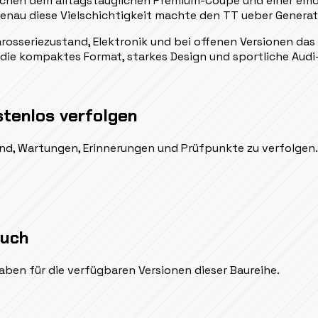
ischen dem alltagstauglichen Premium-Coupe und einer em
nau diese Vielschichtigkeit machte den TT ueber Generati
arosseriezustand, Elektronik und bei offenen Versionen da
er, die kompaktes Format, starkes Design und sportliche Aud
stenlos verfolgen
ßend, Wartungen, Erinnerungen und Prüfpunkte zu verfolgen.
auch
aben für die verfügbaren Versionen dieser Baureihe.