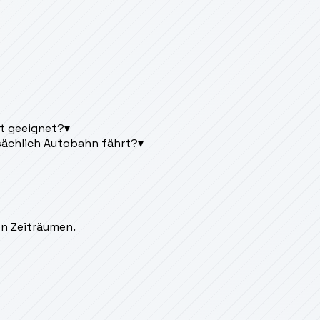
dt geeignet?
▾
sächlich Autobahn fährt?
▾
en Zeiträumen.