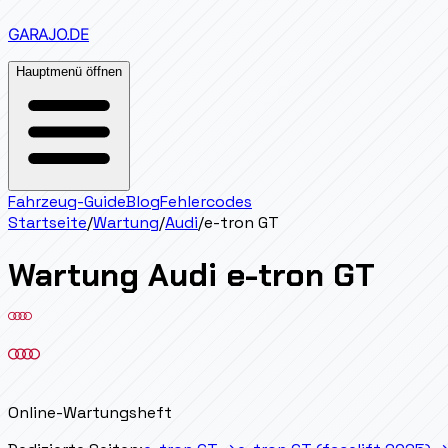
GARAJO
.DE
Hauptmenü öffnen
Fahrzeug-Guide
Blog
Fehlercodes
Startseite
/
Wartung
/
Audi
/
e-tron GT
Wartung
Audi
e-tron GT
Online-Wartungsheft