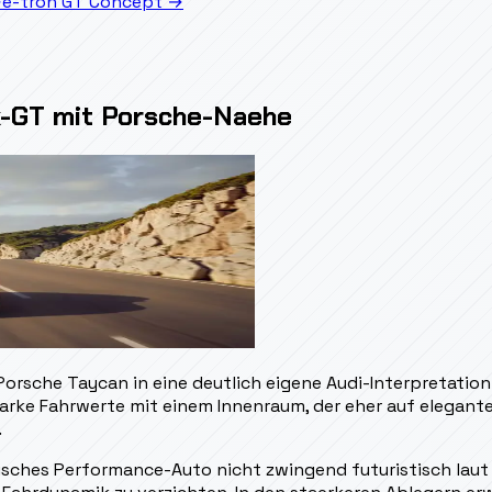
→
e-tron GT Concept
→
ck-GT mit Porsche-Naehe
Porsche Taycan in eine deutlich eigene Audi-Interpretatio
tarke Fahrwerte mit einem Innenraum, der eher auf elegant
.
ktrisches Performance-Auto nicht zwingend futuristisch la