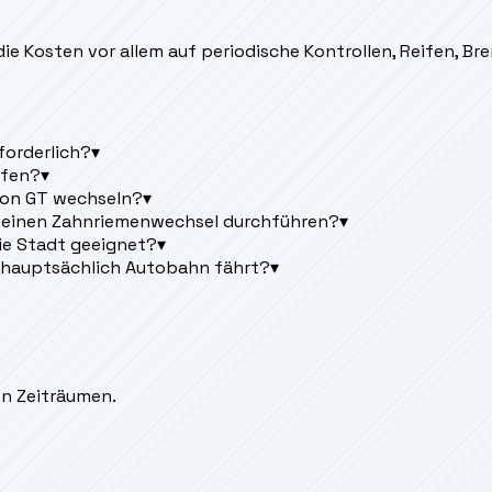
 die Kosten vor allem auf periodische Kontrollen, Reifen, 
forderlich?
▾
üfen?
▾
tron GT wechseln?
▾
r einen Zahnriemenwechsel durchführen?
▾
die Stadt geeignet?
▾
 hauptsächlich Autobahn fährt?
▾
en Zeiträumen.