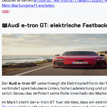
Dedizierte Seiten:
e-tron GT
→
e-tron GT (facelift 2025)
Mein Wartungsheft erstellen
📖
Audi e-tron GT: elektrische Fastba
Der
Audi e-tron GT
uebertraegt die Elektroplattform der 
verbindet spektakulaere Linien, hohe Ladeleistung und s
setzt. Genau das definiert seine Rolle innerhalb der Marke
Im Markt steht der e-tron GT fuer die Idee, dass ein ele