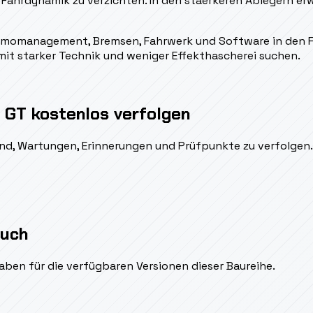
 Fahrdynamik zu verzichten. In den staerkeren Ablegern erw
rmomanagement, Bremsen, Fahrwerk und Software in den Fo
 mit starker Technik und weniger Effekthascherei suchen.
 GT kostenlos verfolgen
ßend, Wartungen, Erinnerungen und Prüfpunkte zu verfolgen.
auch
aben für die verfügbaren Versionen dieser Baureihe.