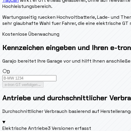
Taycan
wirkt er oft etwas gelassener, ohne auf relevante
Hochleistungsbereich.
Wartungsseitig ruecken Hochvoltbatterie, Lade- und The
sehr glaubhafte Wahl fuer Fahrer, die eine elektrische GT
Kostenlose Überwachung
Kennzeichen eingeben und Ihren e-tron
Garajo bereitet Ihre Garage vor und hilft Ihnen anschlie
D
e-tron GT verfolgen
→
Antriebe und durchschnittlicher Verbr
Durchschnittlicher Verbrauch basierend auf Herstellerang
Elektrische Antriebe
3 Versionen erfasst