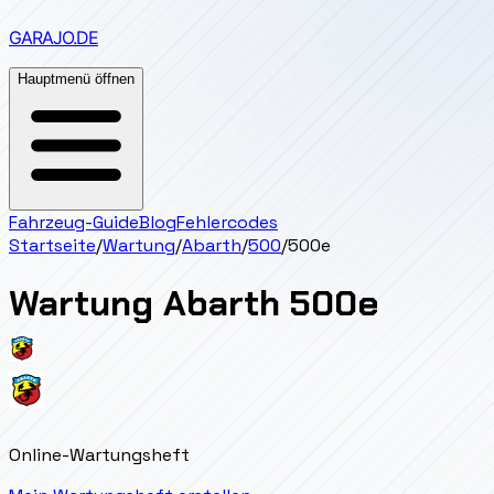
GARAJO
.DE
Hauptmenü öffnen
Fahrzeug-Guide
Blog
Fehlercodes
Startseite
/
Wartung
/
Abarth
/
500
/
500e
Wartung
Abarth
500e
Online-Wartungsheft