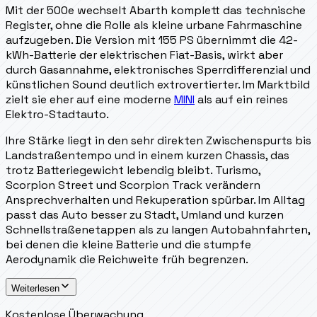
Mit der 500e wechselt Abarth komplett das technische
Register, ohne die Rolle als kleine urbane Fahrmaschine
aufzugeben. Die Version mit 155 PS übernimmt die 42-
kWh-Batterie der elektrischen Fiat-Basis, wirkt aber
durch Gasannahme, elektronisches Sperrdifferenzial und
künstlichen Sound deutlich extrovertierter. Im Marktbild
zielt sie eher auf eine moderne
MINI
als auf ein reines
Elektro-Stadtauto.
Ihre Stärke liegt in den sehr direkten Zwischenspurts bis
Landstraßentempo und in einem kurzen Chassis, das
trotz Batteriegewicht lebendig bleibt. Turismo,
Scorpion Street und Scorpion Track verändern
Ansprechverhalten und Rekuperation spürbar. Im Alltag
passt das Auto besser zu Stadt, Umland und kurzen
Schnellstraßenetappen als zu langen Autobahnfahrten,
bei denen die kleine Batterie und die stumpfe
Aerodynamik die Reichweite früh begrenzen.
Weiterlesen
Kostenlose Überwachung