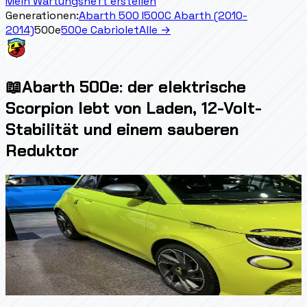
Mein Wartungsheft erstellen
Generationen:
Abarth 500 I
500C Abarth (2010-
2014)
500e
500e Cabriolet
Alle →
📖
Abarth 500e: der elektrische
Scorpion lebt von Laden, 12-Volt-
Stabilität und einem sauberen
Reduktor