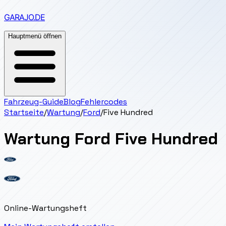
GARAJO
.DE
Hauptmenü öffnen
Fahrzeug-Guide
Blog
Fehlercodes
Startseite
/
Wartung
/
Ford
/
Five Hundred
Wartung
Ford
Five Hundred
Online-Wartungsheft