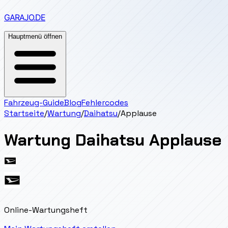
GARAJO
.DE
Hauptmenü öffnen
Fahrzeug-Guide
Blog
Fehlercodes
Startseite
/
Wartung
/
Daihatsu
/
Applause
Wartung
Daihatsu
Applause
Online-Wartungsheft