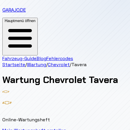
GARAJO
.DE
Hauptmenü öffnen
Fahrzeug-Guide
Blog
Fehlercodes
Startseite
/
Wartung
/
Chevrolet
/
Tavera
Wartung
Chevrolet
Tavera
Online-Wartungsheft