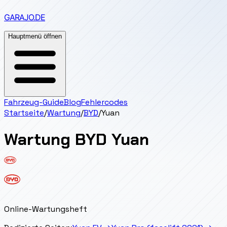
GARAJO
.DE
Hauptmenü öffnen
Fahrzeug-Guide
Blog
Fehlercodes
Startseite
/
Wartung
/
BYD
/
Yuan
Wartung
BYD
Yuan
Online-Wartungsheft