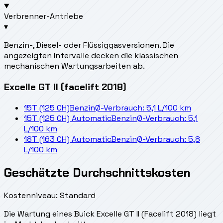
Verbrenner-Antriebe
▾
Benzin-, Diesel- oder Flüssiggasversionen. Die
angezeigten Intervalle decken die klassischen
mechanischen Wartungsarbeiten ab.
Excelle GT II (facelift 2018)
15T (125 CH)
Benzin
Ø-Verbrauch: 5,1 L/100 km
15T (125 CH) Automatic
Benzin
Ø-Verbrauch: 5,1
L/100 km
18T (163 CH) Automatic
Benzin
Ø-Verbrauch: 5,8
L/100 km
Geschätzte Durchschnittskosten
Kostenniveau: Standard
Die Wartung eines Buick Excelle GT II (Facelift 2018) liegt