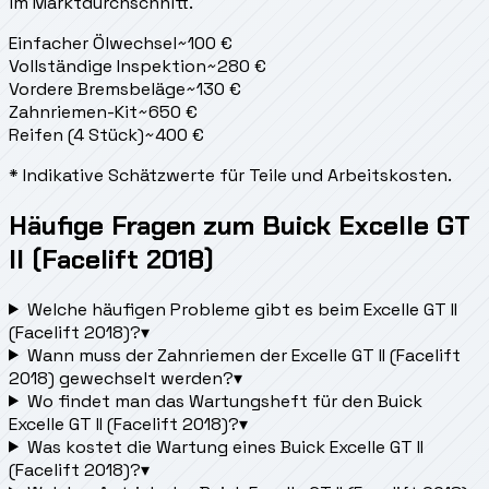
im Marktdurchschnitt.
Einfacher Ölwechsel
~
100
€
Vollständige Inspektion
~
280
€
Vordere Bremsbeläge
~
130
€
Zahnriemen-Kit
~
650
€
Reifen (4 Stück)
~
400
€
* Indikative Schätzwerte für Teile und Arbeitskosten.
Häufige Fragen zum Buick Excelle GT
II (Facelift 2018)
Welche häufigen Probleme gibt es beim Excelle GT II
(Facelift 2018)?
▾
Wann muss der Zahnriemen der Excelle GT II (Facelift
2018) gewechselt werden?
▾
Wo findet man das Wartungsheft für den Buick
Excelle GT II (Facelift 2018)?
▾
Was kostet die Wartung eines Buick Excelle GT II
(Facelift 2018)?
▾