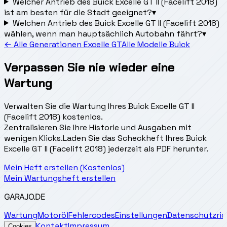
Welcher Antrieb des Buick Excelle GT II (Facelift 2018)
ist am besten für die Stadt geeignet?
▾
Welchen Antrieb des Buick Excelle GT II (Facelift 2018)
wählen, wenn man hauptsächlich Autobahn fährt?
▾
← Alle Generationen Excelle GT
Alle Modelle Buick
Verpassen Sie nie wieder eine
Wartung
Verwalten Sie die Wartung Ihres Buick Excelle GT II
(Facelift 2018) kostenlos.
Zentralisieren Sie Ihre Historie und Ausgaben mit
wenigen Klicks.
Laden Sie das Scheckheft Ihres Buick
Excelle GT II (Facelift 2018) jederzeit als PDF herunter.
Mein Heft erstellen (Kostenlos)
Mein Wartungsheft erstellen
GARAJO
.DE
Wartung
Motoröl
Fehlercodes
Einstellungen
Datenschutzrich
Kontakt
Impressum
Cookies