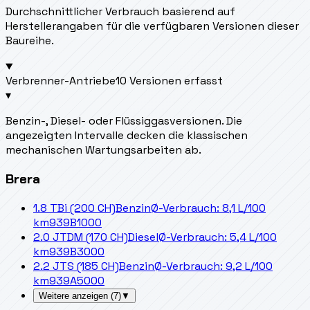
Durchschnittlicher Verbrauch basierend auf
Herstellerangaben für die verfügbaren Versionen dieser
Baureihe.
Verbrenner-Antriebe
10 Versionen erfasst
▾
Benzin-, Diesel- oder Flüssiggasversionen. Die
angezeigten Intervalle decken die klassischen
mechanischen Wartungsarbeiten ab.
Brera
1.8 TBi (200 CH)
Benzin
Ø-Verbrauch: 8,1 L/100
km
939B1000
2.0 JTDM (170 CH)
Diesel
Ø-Verbrauch: 5,4 L/100
km
939B3000
2.2 JTS (185 CH)
Benzin
Ø-Verbrauch: 9,2 L/100
km
939A5000
Weitere anzeigen
(
7
)
▼