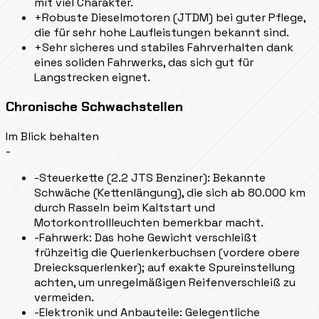
mit viel Charakter.
+
Robuste Dieselmotoren (JTDM) bei guter Pflege,
die für sehr hohe Laufleistungen bekannt sind.
+
Sehr sicheres und stabiles Fahrverhalten dank
eines soliden Fahrwerks, das sich gut für
Langstrecken eignet.
Chronische Schwachstellen
Im Blick behalten
-
-
Steuerkette (2.2 JTS Benziner): Bekannte
Schwäche (Kettenlängung), die sich ab 80.000 km
durch Rasseln beim Kaltstart und
Motorkontrollleuchten bemerkbar macht.
-
Fahrwerk: Das hohe Gewicht verschleißt
frühzeitig die Querlenkerbuchsen (vordere obere
Dreiecksquerlenker); auf exakte Spureinstellung
achten, um unregelmäßigen Reifenverschleiß zu
vermeiden.
-
Elektronik und Anbauteile: Gelegentliche