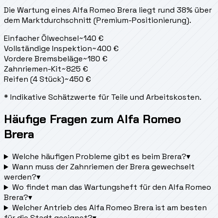
Die Wartung eines Alfa Romeo Brera liegt
rund 38% über
dem Marktdurchschnitt (Premium-Positionierung).
Einfacher Ölwechsel
~
140
€
Vollständige Inspektion
~
400
€
Vordere Bremsbeläge
~
180
€
Zahnriemen-Kit
~
825
€
Reifen (4 Stück)
~
450
€
* Indikative Schätzwerte für Teile und Arbeitskosten.
Häufige Fragen zum Alfa Romeo
Brera
Welche häufigen Probleme gibt es beim Brera?
▾
Wann muss der Zahnriemen der Brera gewechselt
werden?
▾
Wo findet man das Wartungsheft für den Alfa Romeo
Brera?
▾
Welcher Antrieb des Alfa Romeo Brera ist am besten
für die Stadt geeignet?
▾