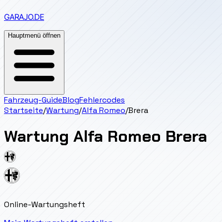
GARAJO
.DE
Hauptmenü öffnen
Fahrzeug-Guide
Blog
Fehlercodes
Startseite
/
Wartung
/
Alfa Romeo
/
Brera
Wartung
Alfa Romeo
Brera
Online-Wartungsheft