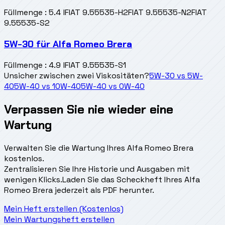
Füllmenge
:
5.4 l
FIAT 9.55535-H2
FIAT 9.55535-N2
FIAT
9.55535-S2
5W-30
für
Alfa Romeo Brera
Füllmenge
:
4.9 l
FIAT 9.55535-S1
Unsicher zwischen zwei Viskositäten?
5W-30
vs
5W-
40
5W-40
vs
10W-40
5W-40
vs
0W-40
Verpassen Sie nie wieder eine
Wartung
Verwalten Sie die Wartung Ihres Alfa Romeo Brera
kostenlos.
Zentralisieren Sie Ihre Historie und Ausgaben mit
wenigen Klicks.
Laden Sie das Scheckheft Ihres Alfa
Romeo Brera jederzeit als PDF herunter.
Mein Heft erstellen (Kostenlos)
Mein Wartungsheft erstellen