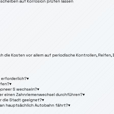
scheiben auf Korrosion prüfen lassen
h die Kosten vor allem auf periodische Kontrollen, Reifen
 erforderlich?
▾
üfen?
▾
agoneer S wechseln?
▾
der einen Zahnriemenwechsel durchführen?
▾
r die Stadt geeignet?
▾
an hauptsächlich Autobahn fährt?
▾