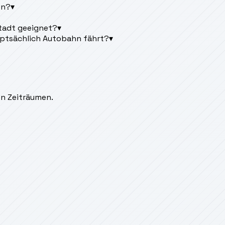
en?
▾
Stadt geeignet?
▾
uptsächlich Autobahn fährt?
▾
en Zeiträumen.