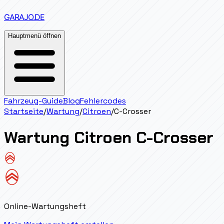
GARAJO
.DE
Hauptmenü öffnen
Fahrzeug-Guide
Blog
Fehlercodes
Startseite
/
Wartung
/
Citroen
/
C-Crosser
Wartung
Citroen
C-Crosser
Online-Wartungsheft