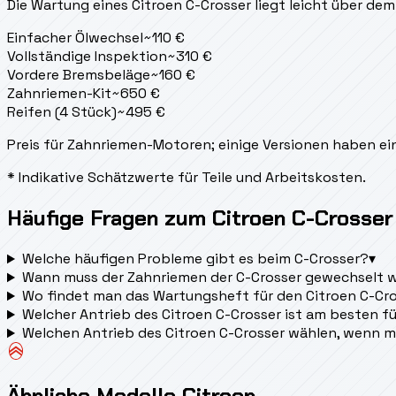
Die Wartung eines Citroen C-Crosser liegt
leicht über dem
Einfacher Ölwechsel
~
110
€
Vollständige Inspektion
~
310
€
Vordere Bremsbeläge
~
160
€
Zahnriemen-Kit
~
650
€
Reifen (4 Stück)
~
495
€
Preis für Zahnriemen-Motoren; einige Versionen haben ein
* Indikative Schätzwerte für Teile und Arbeitskosten.
Häufige Fragen zum Citroen C-Crosser
Welche häufigen Probleme gibt es beim C-Crosser?
▾
Wann muss der Zahnriemen der C-Crosser gewechselt 
Wo findet man das Wartungsheft für den Citroen C-Cr
Welcher Antrieb des Citroen C-Crosser ist am besten f
Welchen Antrieb des Citroen C-Crosser wählen, wenn 
Ähnliche Modelle Citroen