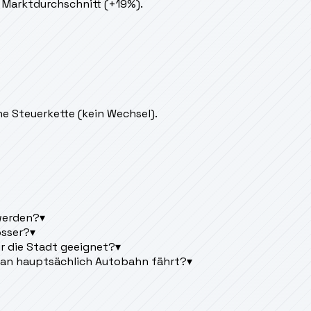
 Marktdurchschnitt (+19%).
e Steuerkette (kein Wechsel).
werden?
▾
osser?
▾
ür die Stadt geeignet?
▾
man hauptsächlich Autobahn fährt?
▾