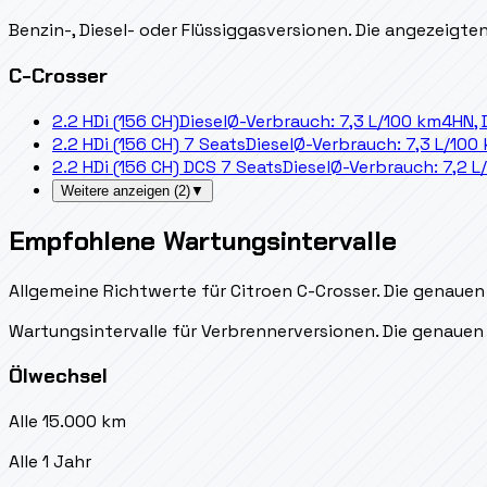
Benzin-, Diesel- oder Flüssiggasversionen. Die angezeigt
C-Crosser
2.2 HDi (156 CH)
Diesel
Ø-Verbrauch: 7,3 L/100 km
4HN,
2.2 HDi (156 CH) 7 Seats
Diesel
Ø-Verbrauch: 7,3 L/100
2.2 HDi (156 CH) DCS 7 Seats
Diesel
Ø-Verbrauch: 7,2 L
Weitere anzeigen
(
2
)
▼
Empfohlene Wartungsintervalle
Allgemeine Richtwerte für Citroen C-Crosser. Die genauen
Wartungsintervalle für Verbrennerversionen. Die genauen 
Ölwechsel
Alle 15.000 km
Alle 1 Jahr