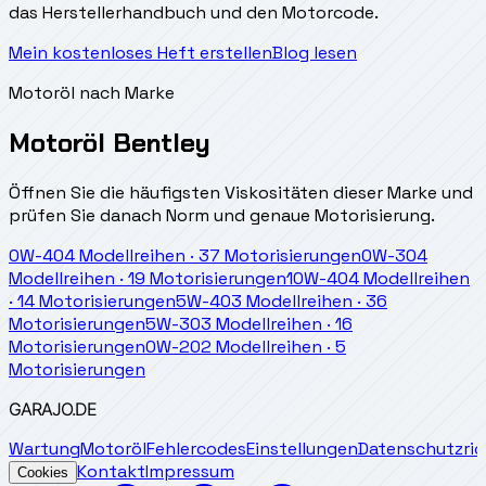
das Herstellerhandbuch und den Motorcode.
Mein kostenloses Heft erstellen
Blog lesen
Motoröl nach Marke
Motoröl Bentley
Öffnen Sie die häufigsten Viskositäten dieser Marke und
prüfen Sie danach Norm und genaue Motorisierung.
0W-40
4
Modellreihen
·
37
Motorisierungen
0W-30
4
Modellreihen
·
19
Motorisierungen
10W-40
4
Modellreihen
·
14
Motorisierungen
5W-40
3
Modellreihen
·
36
Motorisierungen
5W-30
3
Modellreihen
·
16
Motorisierungen
0W-20
2
Modellreihen
·
5
Motorisierungen
GARAJO
.DE
Wartung
Motoröl
Fehlercodes
Einstellungen
Datenschutzrich
Kontakt
Impressum
Cookies